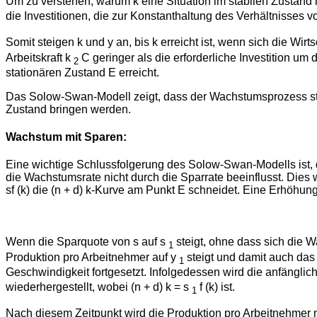
Um zu verstehen, warum k eine Situation im stabilen Zustand is
die Investitionen, die zur Konstanthaltung des Verhältnisses v
Somit steigen k und y an, bis k erreicht ist, wenn sich die Wi
Arbeitskraft k
C geringer als die erforderliche Investition um 
2
stationären Zustand E erreicht.
Das Solow-Swan-Modell zeigt, dass der Wachstumsprozess stabil
Zustand bringen werden.
Wachstum mit Sparen:
Eine wichtige Schlussfolgerung des Solow-Swan-Modells ist, d
die Wachstumsrate nicht durch die Sparrate beeinflusst. Dies wi
sf (k) die (n + d) k-Kurve am Punkt E schneidet. Eine Erhöhu
Wenn die Sparquote von s auf s
steigt, ohne dass sich die W
1
Produktion pro Arbeitnehmer auf y
steigt und damit auch das
1
Geschwindigkeit fortgesetzt. Infolgedessen wird die anfäng
wiederhergestellt, wobei (n + d) k = s
f (k) ist.
1
Nach diesem Zeitpunkt wird die Produktion pro Arbeitnehmer n