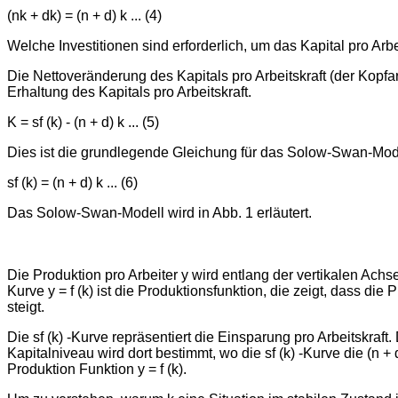
(nk + dk) = (n + d) k ... (4)
Welche Investitionen sind erforderlich, um das Kapital pro Arb
Die Nettoveränderung des Kapitals pro Arbeitskraft (der Kopfar
Erhaltung des Kapitals pro Arbeitskraft.
K = sf (k) - (n + d) k ... (5)
Dies ist die grundlegende Gleichung für das Solow-Swan-Modell
sf (k) = (n + d) k ... (6)
Das Solow-Swan-Modell wird in Abb. 1 erläutert.
Die Produktion pro Arbeiter y wird entlang der vertikalen Ach
Kurve y = f (k) ist die Produktionsfunktion, die zeigt, dass
steigt.
Die sf (k) -Kurve repräsentiert die Einsparung pro Arbeitskraft.
Kapitalniveau wird dort bestimmt, wo die sf (k) -Kurve die (n 
Produktion Funktion y = f (k).