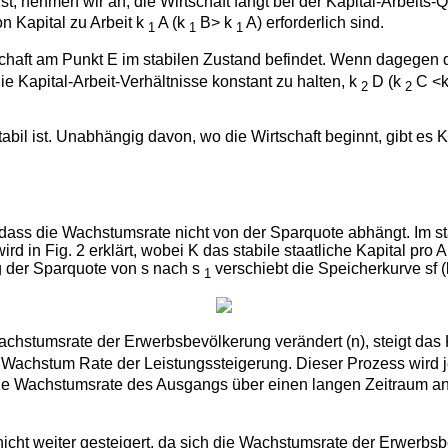
t, nehmen wir an, die Wirtschaft fängt bei der Kapital-Arbeits-
on Kapital zu Arbeit k
A (k
B> k
A) erforderlich sind.
1
1
1
rtschaft am Punkt E im stabilen Zustand befindet. Wenn dagegen 
die Kapital-Arbeit-Verhältnisse konstant zu halten, k
D (k
C <
2
2
 ist. Unabhängig davon, wo die Wirtschaft beginnt, gibt es Kräf
ass die Wachstumsrate nicht von der Sparquote abhängt. Im sta
rd in Fig. 2 erklärt, wobei K das stabile staatliche Kapital pro
ng der Sparquote von s nach s
verschiebt die Speicherkurve sf 
1
achstumsrate der Erwerbsbevölkerung verändert (n), steigt das 
 Wachstum Rate der Leistungssteigerung. Dieser Prozess wird
liche Wachstumsrate des Ausgangs über einen langen Zeitraum
icht weiter gesteigert, da sich die Wachstumsrate der Erwerbsbe