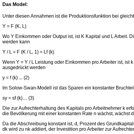
Das Model:
Unter diesen Annahmen ist die Produktionsfunktion bei gleich
Y = F (K, L)
Wo Y Einkommen oder Output ist, ist K Kapital und L Arbeit. D
werden kann
Y / L = F (K / L, 1) = Lf (k)
Wenn Y = Y / L Leistung oder Einkommen pro Arbeiter ist, ist k 
ausgedrückt werden
y = f (k) ... (2)
Im Solow-Swan-Modell ist das Sparen ein konstanter Bruchteil
sy = sf (k)… (3)
Die zur Aufrechterhaltung des Kapitals pro Arbeitnehmer k 
die Bevölkerung mit einer konstanten Rate n wächst, wächst 
Da die Abschreibung konstant ist, d, Prozent des Grundkapitals,
dk wird zu nk addiert, der Investition pro Arbeiter zur Aufrec