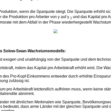
roduktion, wenn die Sparquote steigt. Die Sparquote erhöht si
r die Produktion pro Arbeiter von y auf y
und das Kapital pro Ar
1
srate mit dem Abfall in der Phase wiederhergestellt Wachstum
 des Solow-Swan-Wachstumsmodells:
ist exogen und unabhängig von der Sparquote und dem technisch
itskraft, indem das Kapital pro Arbeitskraft erhöht wird. Die Wa
stum des Pro-Kopf-Einkommens entweder durch erhöhte Einspar
ung zulässig ist.
tum pro Arbeitskraft letztendlich aufhören muss, wenn keine 
talrendite abnimmt.
 Länder mit ähnlichen Merkmalen wie Sparquote, Bevölkerungsw
ies bedeutet, dass arme Länder mit der gleichen Sparquote und
n werden.