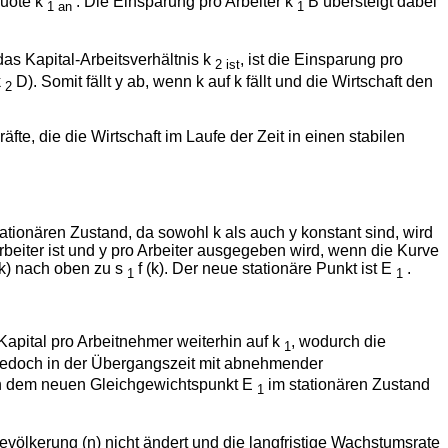
Quote k
. Die Einsparung pro Arbeiter k
B übersteigt dabei
1 an
1
das Kapital-Arbeitsverhältnis k
, ist die Einsparung pro
2 ist
k
D). Somit fällt y ab, wenn k auf k fällt und die Wirtschaft den
2
te, die die Wirtschaft im Laufe der Zeit in einen stabilen
tionären Zustand, da sowohl k als auch y konstant sind, wird
 Arbeiter ist und y pro Arbeiter ausgegeben wird, wenn die Kurve
(k) nach oben zu s
f (k). Der neue stationäre Punkt ist E
.
1
1
Kapital pro Arbeitnehmer weiterhin auf k
, wodurch die
1
 jedoch in der Übergangszeit mit abnehmender
 an dem neuen Gleichgewichtspunkt E
im stationären Zustand
1
völkerung (n) nicht ändert und die langfristige Wachstumsrate