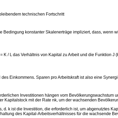
bleibendem technischen Fortschritt
ie Bedingung konstanter Skalenerträge impliziert, dass, wenn wi
= K / L das Verhältnis von Kapital zu Arbeit und die Funktion J (k
 des Einkommens. Sparen pro Arbeitskraft ist also eine Synerg
erforderlichen Investitionen hängen vom Bevölkerungswachstum 
der Kapitalstock mit der Rate nk, um der wachsenden Bevölkerun
 d. k ist die Investition, die erforderlich ist, um abgenutztes Ka
hterhaltung des Kapital-Arbeitsverhältnisses für die wachsende B