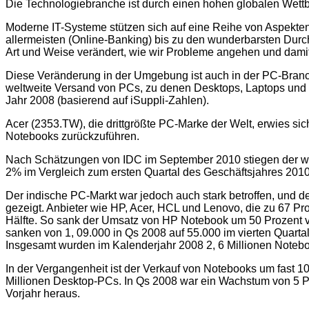
Die Technologiebranche ist durch einen hohen globalen Wettbe
Moderne IT-Systeme stützen sich auf eine Reihe von Aspekte
allermeisten (Online-Banking) bis zu den wunderbarsten Durch
Art und Weise verändert, wie wir Probleme angehen und dam
Diese Veränderung in der Umgebung ist auch in der PC-Branch
weltweite Versand von PCs, zu denen Desktops, Laptops und ko
Jahr 2008 (basierend auf iSuppli-Zahlen).
Acer (2353.TW), die drittgrößte PC-Marke der Welt, erwies sic
Notebooks zurückzuführen.
Nach Schätzungen von IDC im September 2010 stiegen der we
2% im Vergleich zum ersten Quartal des Geschäftsjahres 2010
Der indische PC-Markt war jedoch auch stark betroffen, und 
gezeigt. Anbieter wie HP, Acer, HCL und Lenovo, die zu 67 P
Hälfte. So sank der Umsatz von HP Notebook um 50 Prozent von
sanken von 1, 09.000 in Qs 2008 auf 55.000 im vierten Quarta
Insgesamt wurden im Kalenderjahr 2008 2, 6 Millionen Notebo
In der Vergangenheit ist der Verkauf von Notebooks um fast 1
Millionen Desktop-PCs. In Qs 2008 war ein Wachstum von 5 Pr
Vorjahr heraus.