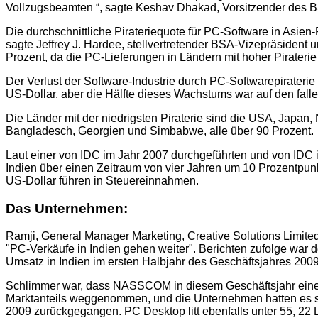
Vollzugsbeamten “, sagte Keshav Dhakad, Vorsitzender des B
Die durchschnittliche Pirateriequote für PC-Software in Asien-
sagte Jeffrey J. Hardee, stellvertretender BSA-Vizepräsident 
Prozent, da die PC-Lieferungen in Ländern mit hoher Piraterie
Der Verlust der Software-Industrie durch PC-Softwarepiraterie
US-Dollar, aber die Hälfte dieses Wachstums war auf den fall
Die Länder mit der niedrigsten Piraterie sind die USA, Japan,
Bangladesch, Georgien und Simbabwe, alle über 90 Prozent.
Laut einer von IDC im Jahr 2007 durchgeführten und von IDC i
Indien über einen Zeitraum von vier Jahren um 10 Prozentpunk
US-Dollar führen in Steuereinnahmen.
Das Unternehmen:
Ramji, General Manager Marketing, Creative Solutions Limited
"PC-Verkäufe in Indien gehen weiter". Berichten zufolge war
Umsatz in Indien im ersten Halbjahr des Geschäftsjahres 20
Schlimmer war, dass NASSCOM in diesem Geschäftsjahr einen
Marktanteils weggenommen, und die Unternehmen hatten es sc
2009 zurückgegangen. PC Desktop litt ebenfalls unter 55, 22 