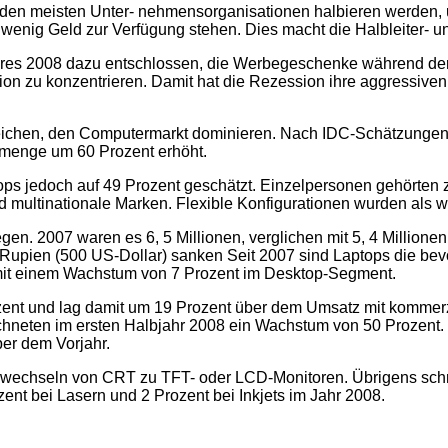
n den meisten Unter- nehmensorganisationen halbieren werden, 
nig Geld zur Verfügung stehen. Dies macht die Halbleiter- u
res 2008 dazu entschlossen, die Werbegeschenke während der 
n zu konzentrieren. Damit hat die Rezession ihre aggressiven
enzeichen, den Computermarkt dominieren. Nach IDC-Schätzun
tmenge um 60 Prozent erhöht.
tops jedoch auf 49 Prozent geschätzt. Einzelpersonen gehörte
d multinationale Marken. Flexible Konfigurationen wurden als
egen. 2007 waren es 6, 5 Millionen, verglichen mit 5, 4 Millio
0 Rupien (500 US-Dollar) sanken Seit 2007 sind Laptops die bev
 mit einem Wachstum von 7 Prozent im Desktop-Segment.
nt und lag damit um 19 Prozent über dem Umsatz mit kommerzi
ichneten im ersten Halbjahr 2008 ein Wachstum von 50 Prozen
er dem Vorjahr.
 wechseln von CRT zu TFT- oder LCD-Monitoren. Übrigens schr
zent bei Lasern und 2 Prozent bei Inkjets im Jahr 2008.