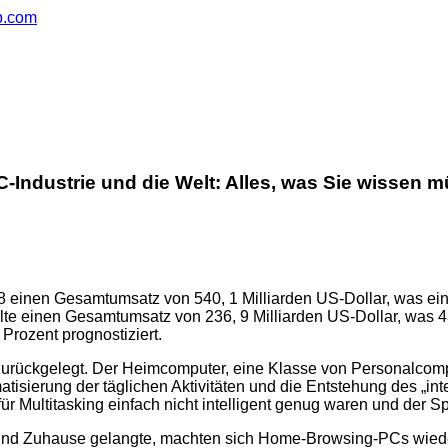
ub.com
C-Industrie und die Welt: Alles, was Sie wissen 
008 einen Gesamtumsatz von 540, 1 Milliarden US-Dollar, was e
te einen Gesamtumsatz von 236, 9 Milliarden US-Dollar, was 43
rozent prognostiziert.
urückgelegt. Der Heimcomputer, eine Klasse von Personalcomp
atisierung der täglichen Aktivitäten und die Entstehung des „i
ür Multitasking einfach nicht intelligent genug waren und der Sp
en und Zuhause gelangte, machten sich Home-Browsing-PCs wied