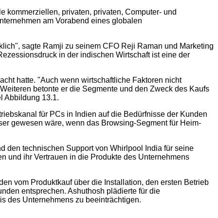
lle kommerziellen, privaten, privaten, Computer- und
d Unternehmen am Vorabend eines globalen
klich", sagte Ramji zu seinem CFO Reji Raman und Marketing
zessionsdruck in der indischen Wirtschaft ist eine der
cht hatte. "Auch wenn wirtschaftliche Faktoren nicht
s Weiteren betonte er die Segmente und den Zweck des Kaufs
l Abbildung 13.1.
rtriebskanal für PCs in Indien auf die Bedürfnisse der Kunden
esser gewesen wäre, wenn das Browsing-Segment für Heim-
nd den technischen Support von Whirlpool India für seine
en und ihr Vertrauen in die Produkte des Unternehmens
n vom Produktkauf über die Installation, den ersten Betrieb
nden entsprechen. Ashuthosh plädierte für die
s des Unternehmens zu beeinträchtigen.