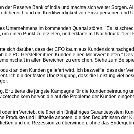
nien der Reserve Bank of India und machte sich weiter Sorgen. A
kreditbereich und die Kreditwürdigkeit von Privatpersonen un
s Unternehmens im kommenden Quartal stören. "Es ist schrec
m einen Punkt zu erzielen, und erklärte mit Nachdruck: "Der Re
gerte sich darüber, dass der CFO kaum aus Kundensicht nachgeda
ob die PC-Hersteller ihren Kunden einen Mehrwert bieten." De
meinschaft in allen Bereichen zu erreichen. Siehe zum Beispie
Produkt an den Kunden geliefert wird. Ich bezweifle, dass der Ve
t. Ich bin der festen Überzeugung, dass die Leistung viel b
ger.
ng. Er zitierte die jüngste Kampagne für die Kundenbetreuung u
icetechnikern hervor, die auf die Probleme der Kunden eingeh
er im Vertrieb, die über ein fünfjähriges Garantiesystem Kunde
 Produkte und Hilfsteile anboten, die den Bedürfnissen der Ku
ließen und die Rezession zu überwinden, ohne das Endergebni