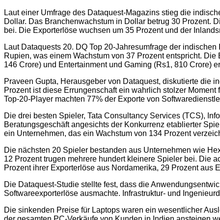
Laut einer Umfrage des Dataquest-Magazins stieg die indische
Dollar. Das Branchenwachstum in Dollar betrug 30 Prozent. D
bei. Die Exporterlöse wuchsen um 35 Prozent und der Inlandsma
Laut Dataquests 20. DQ Top 20-Jahresumfrage der indischen IT-
Rupien, was einem Wachstum von 37 Prozent entspricht. Die B
146 Crore) und Entertainment und Gaming (Rs1, 810 Crore) er
Praveen Gupta, Herausgeber von Dataquest, diskutierte die in
Prozent ist diese Errungenschaft ein wahrlich stolzer Moment 
Top-20-Player machten 77% der Exporte von Softwaredienstle
Die drei besten Spieler, Tata Consultancy Services (TCS), In
Beratungsgeschäft angesichts der Konkurrenz etablierter Spie
ein Unternehmen, das ein Wachstum von 134 Prozent verzeichn
Die nächsten 20 Spieler bestanden aus Unternehmen wie Hex
12 Prozent trugen mehrere hundert kleinere Spieler bei. Die a
Prozent ihrer Exporterlöse aus Nordamerika, 29 Prozent aus
Die Dataquest-Studie stellte fest, dass die Anwendungsentwic
Softwareexporterlöse ausmachte. Infrastruktur- und Ingenieur
Die sinkenden Preise für Laptops waren ein wesentlicher Aus
der gesamten PC-Verkäufe von Kunden in Indien ansteigen werd