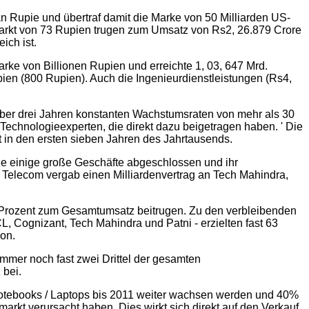
n Rupie und übertraf damit die Marke von 50 Milliarden US-
markt von 73 Rupien trugen zum Umsatz von Rs2, 26.879 Crore
ich ist.
arke von Billionen Rupien und erreichte 1, 03, 647 Mrd.
ien (800 Rupien). Auch die Ingenieurdienstleistungen (Rs4,
 über drei Jahren konstanten Wachstumsraten von mehr als 30
 Technologieexperten, die direkt dazu beigetragen haben. ' Die
 in den ersten sieben Jahren des Jahrtausends.
sie einige große Geschäfte abgeschlossen und ihr
h Telecom vergab einen Milliardenvertrag an Tech Mahindra,
 Prozent zum Gesamtumsatz beitrugen. Zu den verbleibenden
L, Cognizant, Tech Mahindra und Patni - erzielten fast 63
on.
mmer noch fast zwei Drittel der gesamten
 bei.
 Notebooks / Laptops bis 2011 weiter wachsen werden und 40%
rkt verursacht haben. Dies wirkt sich direkt auf den Verkauf