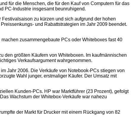
und für die Menschen, die für den Kauf von Computern für das
nd PC-Industrie insgesamt beunruhigend.
Festivalsaison zu kürzen und sich aufgrund der hohen
 Preissenkungs- und Rabattstrategien im Jahr 2009 beendet.
gen machen zusammengebaute PCs oder Whiteboxes fast 40
n zu den größten Käufern von Whiteboxen. Im kaufmännischen
 wichtiges Verkaufsargument wahrgenommen.
nen im Jahr 2006. Die Verkäufe von Notebook-PCs stiegen von
orzugte Wahl junger, erstmaliger Käufer. Der Umsatz mit
ellen Kunden-PCs. HP war Marktführer (23 Prozent), gefolgt
t. Das Wachstum der Whitebox-Verkäufe war nahezu
umpfte der Markt für Drucker mit einem Rückgang von 82