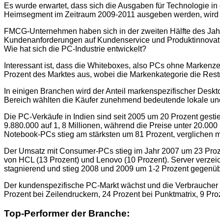
Es wurde erwartet, dass sich die Ausgaben für Technologie i
Heimsegment im Zeitraum 2009-2011 ausgeben werden, wird we
FMCG-Unternehmen haben sich in der zweiten Hälfte des Jah
Kundenanforderungen auf Kundenservice und Produktinnovatio
Wie hat sich die PC-Industrie entwickelt?
Interessant ist, dass die Whiteboxes, also PCs ohne Mark
Prozent des Marktes aus, wobei die Markenkategorie die Res
In einigen Branchen wird der Anteil markenspezifischer Desk
Bereich wählten die Käufer zunehmend bedeutende lokale un
Die PC-Verkäufe in Indien sind seit 2005 um 20 Prozent gesti
9.880.000 auf 1, 8 Millionen, während die Preise unter 20.00
Notebook-PCs stieg am stärksten um 81 Prozent, verglichen
Der Umsatz mit Consumer-PCs stieg im Jahr 2007 um 23 Proze
von HCL (13 Prozent) und Lenovo (10 Prozent). Server verze
stagnierend und stieg 2008 und 2009 um 1-2 Prozent gegenüb
Der kundenspezifische PC-Markt wächst und die Verbraucher
Prozent bei Zeilendruckern, 24 Prozent bei Punktmatrix, 9 Pro
Top-Performer der Branche: