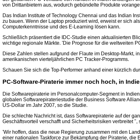
von Drittanbietern aus, wodurch gebündelte Produkte voran
Das Indian Institute of Technology Chennai und das Indian In
zu bauen. Wenn der Laptop produziert wird, erweist er sich a
Computerkenntnisse und des E-Learning lösen kann.
Schließlich präsentiert die IDC-Studie einen aktualisierten 
wichtige regionale Märkte. 'Die Prognose für die weltweiten 
Diese Zahlen stellen aufgrund der Flaute im Desktop-Markt, i
amerikanischen vierteljährlichen PC Tracker-Programms.
Schauen Sie sich die Top-Performer anhand einer kürzlich du
PC-Software-Piraterie immer noch hoch, in Indi
Die Softwarepiraterie im Personalcomputer-Segment in Indien 
globalen Softwarepirateriestudie der Business Software Allian
US-Dollar im Jahr 2007, so die Studie.
Die schlechte Nachricht ist, dass Softwarepiraterie auf der gan
Geschäftsvorteil verschafft und Sicherheitsrisiken verbreite
'Wir hoffen, dass die neue Regierung zusammen mit den Landes
einer nationalen Taskforce zur Bekämpfung der Piraterie, die