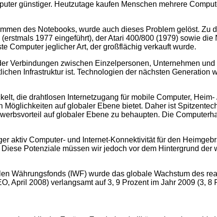
ter günstiger. Heutzutage kaufen Menschen mehrere Computer 
fkommen des Notebooks, wurde auch dieses Problem gelöst. Zu d
 (erstmals 1977 eingeführt), der Atari 400/800 (1979) sowie
 Computer jeglicher Art, der großflächig verkauft wurde.
ahl der Verbindungen zwischen Einzelpersonen, Unternehmen u
tlichen Infrastruktur ist. Technologien der nächsten Generatio
lt, die drahtlosen Internetzugang für mobile Computer, Heim- 
n Möglichkeiten auf globaler Ebene bietet. Daher ist Spitzent
erbsvorteil auf globaler Ebene zu behaupten. Die Computerha
er aktiv Computer- und Internet-Konnektivität für den Heimgebra
r. Diese Potenziale müssen wir jedoch vor dem Hintergrund der 
n Währungsfonds (IWF) wurde das globale Wachstum des realen 
O, April 2008) verlangsamt auf 3, 9 Prozent im Jahr 2009 (3, 8 