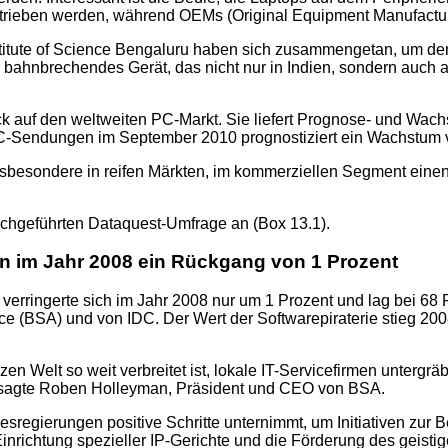
getrieben werden, während OEMs (Original Equipment Manufact
stitute of Science Bengaluru haben sich zusammengetan, um den
ls bahnbrechendes Gerät, das nicht nur in Indien, sondern auch
Blick auf den weltweiten PC-Markt. Sie liefert Prognose- und W
PC-Sendungen im September 2010 prognostiziert ein Wachstum vo
nsbesondere in reifen Märkten, im kommerziellen Segment einen
rchgeführten Dataquest-Umfrage an (Box 13.1).
en im Jahr 2008 ein Rückgang von 1 Prozent
verringerte sich im Jahr 2008 nur um 1 Prozent und lag bei 68 
ce (BSA) und von IDC. Der Wert der Softwarepiraterie stieg 200
zen Welt so weit verbreitet ist, lokale IT-Servicefirmen untergr
t ", sagte Roben Holleyman, Präsident und CEO von BSA.
regierungen positive Schritte unternimmt, um Initiativen zur B
 Einrichtung spezieller IP-Gerichte und die Förderung des geis