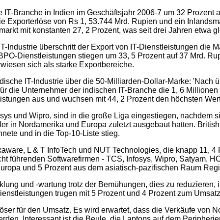
 IT-Branche in Indien im Geschäftsjahr 2006-7 um 32 Prozent a
ie Exporterlöse von Rs 1, 53.744 Mrd. Rupien und ein Inlands
rkt mit konstanten 27, 2 Prozent, was seit drei Jahren etwa gle
Industrie überschritt der Export von IT-Dienstleistungen die M
PO-Dienstleistungen stiegen um 33, 5 Prozent auf 37 Mrd. Rup
wiesen sich als starke Exportbereiche.
dische IT-Industrie über die 50-Milliarden-Dollar-Marke: 'Nach
für die Unternehmer der indischen IT-Branche die 1, 6 Millionen
istungen aus und wuchsen mit 44, 2 Prozent den höchsten Wert
fosys und Wipro, sind in die große Liga eingestiegen, nachdem 
ler in Nordamerika und Europa zuletzt ausgebaut hatten. Britis
ete und in die Top-10-Liste stieg.
aware, L & T InfoTech und NUT Technologies, die knapp 11, 4
cht führenden Softwarefirmen - TCS, Infosys, Wipro, Satyam, HC
 Europa und 5 Prozent aus dem asiatisch-pazifischen Raum Regi
klung und -wartung trotz der Bemühungen, dies zu reduzieren, i
dienstleistungen trugen mit 5 Prozent und 4 Prozent zum Umsatz
löser für den Umsatz. Es wird erwartet, dass die Verkäufe von
en. Interessant ist die Beule, die Laptops auf dem Peripheriema