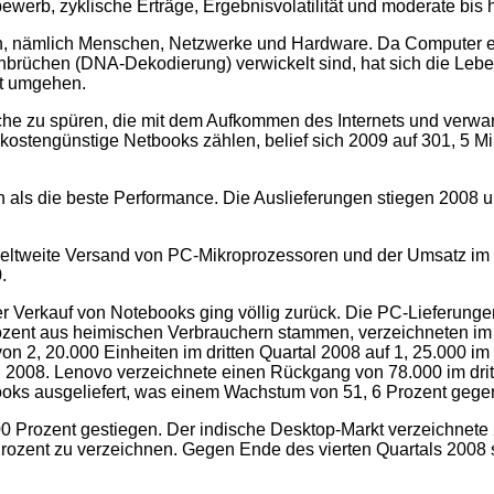
werb, zyklische Erträge, Ergebnisvolatilität und moderate bis 
n, nämlich Menschen, Netzwerke und Hardware. Da Computer ei
brüchen (DNA-Dekodierung) verwickelt sind, hat sich die Leben
it umgehen.
e zu spüren, die mit dem Aufkommen des Internets und verwand
stengünstige Netbooks zählen, belief sich 2009 auf 301, 5 Mill
h als die beste Performance. Die Auslieferungen stiegen 2008 um
ltweite Versand von PC-Mikroprozessoren und der Umsatz im z
.
der Verkauf von Notebooks ging völlig zurück. Die PC-Lieferun
rozent aus heimischen Verbrauchern stammen, verzeichneten im 
 2, 20.000 Einheiten im dritten Quartal 2008 auf 1, 25.000 im
l 2008. Lenovo verzeichnete einen Rückgang von 78.000 im dritt
oks ausgeliefert, was einem Wachstum von 51, 6 Prozent gegen
00 Prozent gestiegen. Der indische Desktop-Markt verzeichnete 
ozent zu verzeichnen. Gegen Ende des vierten Quartals 2008 st