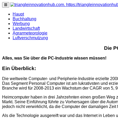
https://triangleinnovationh
none
Haupt
Buchhaltung
Werbung
Landwirtschaft
Agrarmeteorologie
Luftverschmutzung
Die P
Alles, was Sie über die PC-Industrie wissen müssen!
Ein Überblick:
Die weltweite Computer- und Peripherie-Industrie erzielte 2
Das Segment Personal Computer ist am lukrativsten und erziel
Branche wird für 2008-2013 ein Wachstum der CAGR von 5, 9 P
Heimcomputer haben in drei Jahrzehnten einen großen Weg z
Markt. Seine Einführung führte zu Vorhersagen über die Autom
jedoch nicht verwirklicht, da die Computer der damaligen Zeit f
Als die Technologie ausgereift war und das Internet in Leb