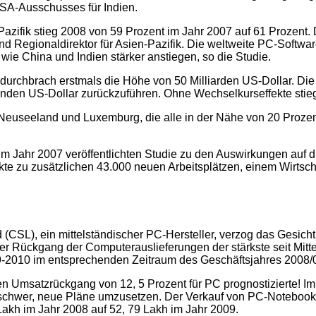
SA-Ausschusses für Indien.
Pazifik stieg 2008 von 59 Prozent im Jahr 2007 auf 61 Prozent. D
und Regionaldirektor für Asien-Pazifik. Die weltweite PC-Softwa
 wie China und Indien stärker anstiegen, so die Studie.
 durchbrach erstmals die Höhe von 50 Milliarden US-Dollar. Die
enden US-Dollar zurückzuführen. Ohne Wechselkurseffekte stiege
 Neuseeland und Luxemburg, die alle in der Nähe von 20 Prozent
m Jahr 2007 veröffentlichten Studie zu den Auswirkungen auf di
te zu zusätzlichen 43.000 neuen Arbeitsplätzen, einem Wirtsch
 (CSL), ein mittelständischer PC-Hersteller, verzog das Gesich
 der Rückgang der Computerauslieferungen der stärkste seit Mi
09-2010 im entsprechenden Zeitraum des Geschäftsjahres 2008/
 Umsatzrückgang von 12, 5 Prozent für PC prognostizierte! I
hwer, neue Pläne umzusetzen. Der Verkauf von PC-Notebooks i
Lakh im Jahr 2008 auf 52, 79 Lakh im Jahr 2009.