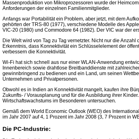
Massenproduktion von Mikroprozessoren wurde der Heimcompu
Anforderungen der einzelnen Familienmitglieder.
Anfangs war Portabilität ein Problem, aber jetzt, mit dem Au
gehörten der TRS-80 (1977), verschiedene Modelle des Apple
VIC-20 (1980) und Commodore 64 (1982). Der VIC war der erste
Die Welt wird von Tag zu Tag vernetzter. Nicht nur die Anz
Erkenntnis, dass Konnektivität ein Schlüsselelement der öffen
verbessern die Konnektivität.
Wi-Fi hat sich schnell aus nur einer WLAN-Anwendung entwicke
Innenbereich sowie drahtlose Breitbanddienste mit zahlreiche
gewinnbringend zu bedienen und ein Land, um seinen Wettbew
Unternehmen und Privatpersonen.
Obwohl es in Indien an Konnektivität mangelt, kaufen ihre Bürg
Zukunfts- / Vorausplanung und für die Ausbildung ihrer Kinde
Wirtschaftswachstums im Besonderen untersuchen.
Gemäß dem World Economic Outlook (WEO) des Internationale
im Jahr 2007 auf 4, 1 Prozent im Jahr 2008 (3, 7 Prozent in WE
Die PC-Industrie: