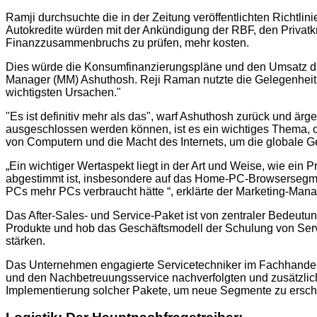
Ramji durchsuchte die in der Zeitung veröffentlichten Richtli
Autokredite würden mit der Ankündigung der RBF, den Privat
Finanzzusammenbruchs zu prüfen, mehr kosten.
Dies würde die Konsumfinanzierungspläne und den Umsatz de
Manager (MM) Ashuthosh. Reji Raman nutzte die Gelegenheit, u
wichtigsten Ursachen."
"Es ist definitiv mehr als das", warf Ashuthosh zurück und är
ausgeschlossen werden können, ist es ein wichtiges Thema, 
von Computern und die Macht des Internets, um die globale Ge
„Ein wichtiger Wertaspekt liegt in der Art und Weise, wie ein 
abgestimmt ist, insbesondere auf das Home-PC-Browsersegmen
PCs mehr PCs verbraucht hätte “, erklärte der Marketing-Mana
Das After-Sales- und Service-Paket ist von zentraler Bedeutu
Produkte und hob das Geschäftsmodell der Schulung von Serv
stärken.
Das Unternehmen engagierte Servicetechniker im Fachhandel od
und den Nachbetreuungsservice nachverfolgten und zusätzliche
Implementierung solcher Pakete, um neue Segmente zu ersch