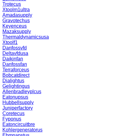
Trotecus
Xtoolm1ultra
Amadasupply
Gravotechus
Keyenceus
Mazaksupply
Thermaldynamicsusa
Xtoolf1
Danfossvfd
Deltavfdusa
Daikinfan
Danfossfan
Terraforceus
Bobcatdirect
Dialightus
Gelightingus
Allenbradleyplcus
Eatonupsus
Hubbellsupply
Juniperfactory
Coretecus
Fyponus
Eatoncircuitbre
Kohlergeneratorus
Ebmpapstus