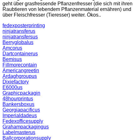
geht über grasfressende Pflanzenfresser (die sich mit ihren
Raubtieren von lebendem Pflanzenmaterial ernähren) und
über Fleischfresser (Tieresser) weiter. Ökos..
fedexposterprinting
ninjatransferus
ninjatransfersus
Berryglobalus
Amcorus
Dartcontainerus
Bemisus
Fillmorecontain
Americangreetin
Ardaghgroupus
Dixiefactory
E6000us
Graphicpackagin
48hourprintus
Bankersboxus
Georgiapacificus
Imperialdadeus
Fedexofficesupply
Grahampackagingus
Labelmasterus
Ballcorporationsupply