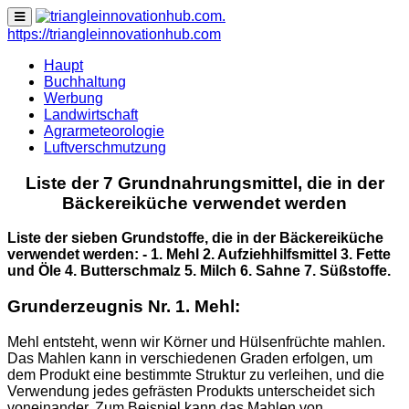
none
https://triangleinnovationhub.com
Haupt
Buchhaltung
Werbung
Landwirtschaft
Agrarmeteorologie
Luftverschmutzung
Liste der 7 Grundnahrungsmittel, die in der
Bäckereiküche verwendet werden
Liste der sieben Grundstoffe, die in der Bäckereiküche
verwendet werden: -
1. Mehl
2. Aufziehhilfsmittel 3. Fette
und Öle
4. Butterschmalz 5. Milch 6. Sahne 7. Süßstoffe.
Grunderzeugnis Nr. 1. Mehl:
Mehl entsteht, wenn wir Körner und Hülsenfrüchte mahlen.
Das Mahlen kann in verschiedenen Graden erfolgen, um
dem Produkt eine bestimmte Struktur zu verleihen, und die
Verwendung jedes gefrästen Produkts unterscheidet sich
voneinander. Zum Beispiel kann das Mahlen von