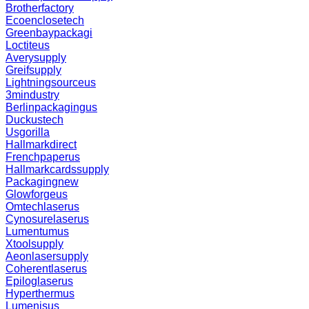
Brotherfactory
Ecoenclosetech
Greenbaypackagi
Loctiteus
Averysupply
Greifsupply
Lightningsourceus
3mindustry
Berlinpackagingus
Duckustech
Usgorilla
Hallmarkdirect
Frenchpaperus
Hallmarkcardssupply
Packagingnew
Glowforgeus
Omtechlaserus
Cynosurelaserus
Lumentumus
Xtoolsupply
Aeonlasersupply
Coherentlaserus
Epiloglaserus
Hyperthermus
Lumenisus