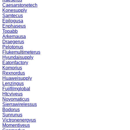
Caesarstonetech
Konesupply
Samtecus
Epilogusa
Enphaseus
Topabb
Arkemausa
Draegerus
Pelotonus
Flukemultimeterus
Hyundaisupply
Eatonfactory
Komorius
Rexnordus
Huaweisupply
Lenzingus
Fujifilmglobal
Htcviveus
Novomaticus
Sierrawirelessus
Bodorus
Sunrunus
Victronenergyus
Momentiveus