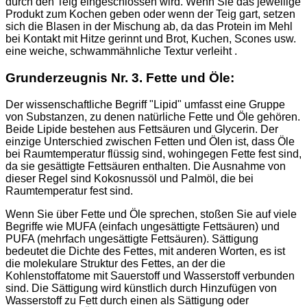
durch den Teig eingeschlossen wird. Wenn Sie das jeweilige
Produkt zum Kochen geben oder wenn der Teig gart, setzen
sich die Blasen in der Mischung ab, da das Protein im Mehl
bei Kontakt mit Hitze gerinnt und Brot, Kuchen, Scones usw.
eine weiche, schwammähnliche Textur verleiht .
Grunderzeugnis Nr. 3. Fette und Öle:
Der wissenschaftliche Begriff "Lipid" umfasst eine Gruppe
von Substanzen, zu denen natürliche Fette und Öle gehören.
Beide Lipide bestehen aus Fettsäuren und Glycerin. Der
einzige Unterschied zwischen Fetten und Ölen ist, dass Öle
bei Raumtemperatur flüssig sind, wohingegen Fette fest sind,
da sie gesättigte Fettsäuren enthalten. Die Ausnahme von
dieser Regel sind Kokosnussöl und Palmöl, die bei
Raumtemperatur fest sind.
Wenn Sie über Fette und Öle sprechen, stoßen Sie auf viele
Begriffe wie MUFA (einfach ungesättigte Fettsäuren) und
PUFA (mehrfach ungesättigte Fettsäuren). Sättigung
bedeutet die Dichte des Fettes, mit anderen Worten, es ist
die molekulare Struktur des Fettes, an der die
Kohlenstoffatome mit Sauerstoff und Wasserstoff verbunden
sind. Die Sättigung wird künstlich durch Hinzufügen von
Wasserstoff zu Fett durch einen als Sättigung oder