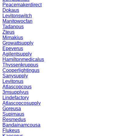
Peacemakerdirect
Dokaus
Levitonswitch
Manitowocfan
Tadanous
Zteus
Mimakius
Growattsupply
Epeverus
Agilentsupply
Hamiltonmedicalus
Thyssenkruppus
Cooperlightingus
Sanysupply
Levitonus
Atlascopcous
3msupplyus
Lindefactory
Atlascopcosupply
Goreusa
Supimaus
Resmedus
Bandainamcousa
Flukeus
Kaeserus