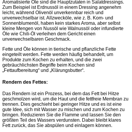
Aromatisierte Öle sind die Hauptzutaten in Salatdressings.
Zum Beispiel ist Erdnussöl in einem Dressing angenehm
leicht, während Olivenöl unverkennbar reich und
unverwechselbar ist. Allzwecköle, wie z. B. Kom- und
Sonnenblumenöl, haben kein starkes Aroma, aber selbst
kleine Mengen von Nussöl wie Walnussöl oder infundierte
Öle wie Chili-Öl verleihen dem Gericht einen
unverwechselbaren Geschmack.
Fette und Öle können in tierische und pflanzliche Fette
eingeteilt werden. Fette werden häufig behandelt, um
Produkte zum Kochen zu erhalten, und die zwei
gebräuchlichsten Begriffe beim Kochen sind
„Fettaufbereitung“ und „Klärungsbutter“.
Rendern des Fettes:
Das Rendern ist ein Prozess, bei dem das Fett bei Hitze
geschmolzen wird, um die Haut und die fettfreie Membran zu
trennen. Dies geschieht bei geringer Hitze und es ist eine
gute Idee, sich mit Wasser zu mischen und zum Kochen zu
bringen. Reduzieren Sie die Flamme und lassen Sie den
größten Teil des Wassers verdunsten. Dabei bleibt klares
Fett zurück, das Sie abspülen und einlagern können.