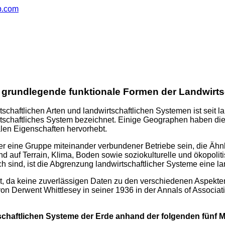
ub.com
 grundlegende funktionale Formen der Landwirts
tschaftlichen Arten und landwirtschaftlichen Systemen ist seit
tschaftliches System bezeichnet. Einige Geographen haben die 
alen Eigenschaften hervorhebt.
der eine Gruppe miteinander verbundener Betriebe sein, die Ähn
ind auf Terrain, Klima, Boden sowie soziokulturelle und ökopoli
h sind, ist die Abgrenzung landwirtschaftlicher Systeme eine l
, da keine zuverlässigen Daten zu den verschiedenen Aspekten 
n Derwent Whittlesey in seiner 1936 in der Annals of Associati
tschaftlichen Systeme der Erde anhand der folgenden fünf M