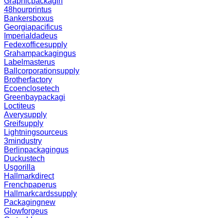
Graphicpackagin
48hourprintus
Bankersboxus
Georgiapacificus
Imperialdadeus
Fedexofficesupply
Grahampackagingus
Labelmasterus
Ballcorporationsupply
Brotherfactory
Ecoenclosetech
Greenbaypackagi
Loctiteus
Averysupply
Greifsupply
Lightningsourceus
3mindustry
Berlinpackagingus
Duckustech
Usgorilla
Hallmarkdirect
Frenchpaperus
Hallmarkcardssupply
Packagingnew
Glowforgeus