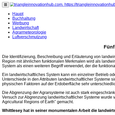
https://triangleinnovationh
none
Haupt
Buchhaltung
Werbung
Landwirtschaft
Agrarmeteorologie
Luftverschmutzung
Fünf
Die Identifizierung, Beschreibung und Erläuterung von landwir
Region mit ähnlichen funktionalen Merkmalen wird als landwir
System als einen weiteren Begriff verwendet, der die funktion
Ein landwirtschaftliches System kann ein einzelner Betrieb o
Unterschiede in den Attributen landwirtschaftlicher Systeme s
physischen Faktoren auf der Erdoberfläche sehr unterschiedlic
Die Abgrenzung der Agrarsysteme ist auch stark eingeschränkt
Versuch zur Abgrenzung landwirtschaftlicher Systeme wurde vo
Agricultural Regions of Earth" gemacht.
Whittlesey hat in seiner monumentalen Arbeit die landwir