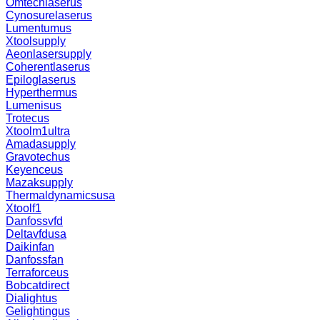
Omtechlaserus
Cynosurelaserus
Lumentumus
Xtoolsupply
Aeonlasersupply
Coherentlaserus
Epiloglaserus
Hyperthermus
Lumenisus
Trotecus
Xtoolm1ultra
Amadasupply
Gravotechus
Keyenceus
Mazaksupply
Thermaldynamicsusa
Xtoolf1
Danfossvfd
Deltavfdusa
Daikinfan
Danfossfan
Terraforceus
Bobcatdirect
Dialightus
Gelightingus