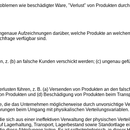
oblemen wie beschädigter Ware, "Verlust" von Produkten durc
ungenaue Aufzeichnungen darüber, welche Produkte an welchem ​
chfrage verfügbar sind.
n, z. (b) an falsche Kunden verschickt werden; (c) ungenau gef
lusten führen, z. B. (a) Versenden von Produkten an den falsch
 von Produkten und (d) Beschädigung von Produkten beim Transp
e, die das Unternehmen möglicherweise durch unvorsichtige Ve
rungen beim Umgang mit physikalischen Verteilungsvariablen.
 die sich aus einer ineffektiven Verwaltung der physischen Ver
Lagerhaltung, Transport, Lagerbestand sowie Standortlage e
ie diese Abteilungen leiten. Es ist selbstmörderisch, in dieser 