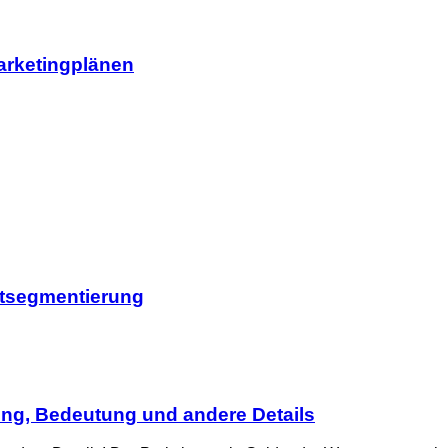
arketingplänen
ktsegmentierung
ung, Bedeutung und andere Details