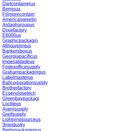
Dartcontainerus
Bemisus
Fillmorecontain
Americangreetin
Ardaghgroupus
Dixiefactory
E6000us
Graphicpackagin
48hourprintus
Bankersboxus
Georgiapacificus
Imperialdadeus
Fedexofficesupply
Grahampackagingus
Labelmasterus
Ballcorporationsupply
Brotherfactory
Ecoenclosetech
Greenbaypackagi
Loctiteus
Averysupply
Greifsupply
Lightningsourceus
3mindustry
Berlinpackagingus