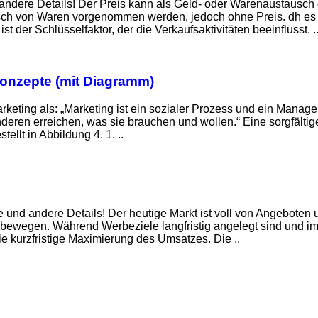
dere Details! Der Preis kann als Geld- oder Warenaustausch de
usch von Waren vorgenommen werden, jedoch ohne Preis. dh es g
st der Schlüsselfaktor, der die Verkaufsaktivitäten beeinflusst. .
onzepte (mit Diagramm)
s Marketing als: „Marketing ist ein sozialer Prozess und ein M
ren erreichen, was sie brauchen und wollen.“ Eine sorgfältige u
llt in Abbildung 4. 1. ..
e und andere Details! Der heutige Markt ist voll von Angebot
ewegen. Während Werbeziele langfristig angelegt sind und im
e kurzfristige Maximierung des Umsatzes. Die ..