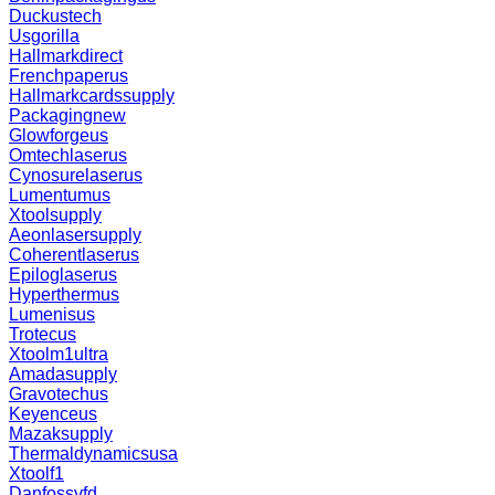
Duckustech
Usgorilla
Hallmarkdirect
Frenchpaperus
Hallmarkcardssupply
Packagingnew
Glowforgeus
Omtechlaserus
Cynosurelaserus
Lumentumus
Xtoolsupply
Aeonlasersupply
Coherentlaserus
Epiloglaserus
Hyperthermus
Lumenisus
Trotecus
Xtoolm1ultra
Amadasupply
Gravotechus
Keyenceus
Mazaksupply
Thermaldynamicsusa
Xtoolf1
Danfossvfd