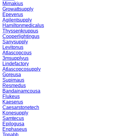
Mimakius
Growattsupply
Epeverus
Agilentsupply
Hamiltonmedicalus
Thyssenkruppus
Cooperlightingus
Sanysupply
Levitonus
Atlascopcous
3msupplyus
Lindefactory
Atlascopcosupply
Goreusa
Supimaus
Resmedus
Bandainamcousa
Flukeus
Kaeserus
Caesarstonetech
Konesupply
Samtecus
Epilogusa
Enphaseus
Topabb