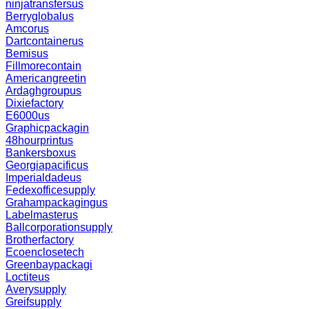
ninjatransfersus
Berryglobalus
Amcorus
Dartcontainerus
Bemisus
Fillmorecontain
Americangreetin
Ardaghgroupus
Dixiefactory
E6000us
Graphicpackagin
48hourprintus
Bankersboxus
Georgiapacificus
Imperialdadeus
Fedexofficesupply
Grahampackagingus
Labelmasterus
Ballcorporationsupply
Brotherfactory
Ecoenclosetech
Greenbaypackagi
Loctiteus
Averysupply
Greifsupply