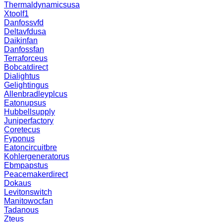
Thermaldynamicsusa
Xtoolf1
Danfossvfd
Deltavfdusa
Daikinfan
Danfossfan
Terraforceus
Bobcatdirect
Dialightus
Gelightingus
Allenbradleyplcus
Eatonupsus
Hubbellsupply
Juniperfactory
Coretecus
Fyponus
Eatoncircuitbre
Kohlergeneratorus
Ebmpapstus
Peacemakerdirect
Dokaus
Levitonswitch
Manitowocfan
Tadanous
Zteus