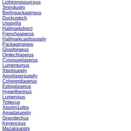
Lightningsourceus
3mindustry
Berlinpackagingus
Duckustech
Usgorilla
Hallmarkdirect
Frenchpaperus
Hallmarkcardssupply
Packagingnew
Glowforgeus
Omtechlaserus
Cynosurelaserus
Lumentumus
Xtoolsupply
Aeonlasersupply
Coherentlaserus
Epiloglaserus
Hyperthermus
Lumenisus
Trotecus
Xtoolm1ultra
Amadasupply
Gravotechus
Keyenceus
Mazaksupply