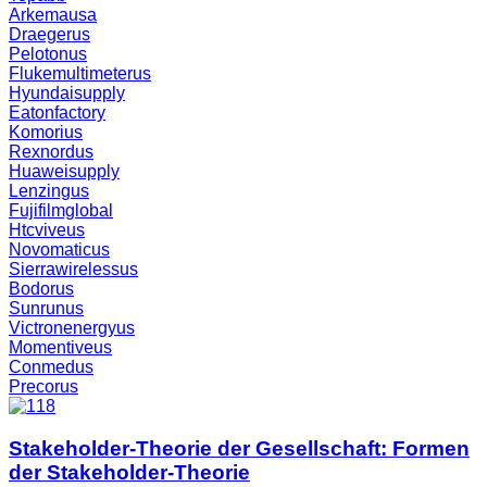
Arkemausa
Draegerus
Pelotonus
Flukemultimeterus
Hyundaisupply
Eatonfactory
Komorius
Rexnordus
Huaweisupply
Lenzingus
Fujifilmglobal
Htcviveus
Novomaticus
Sierrawirelessus
Bodorus
Sunrunus
Victronenergyus
Momentiveus
Conmedus
Precorus
Stakeholder-Theorie der Gesellschaft: Formen
der Stakeholder-Theorie