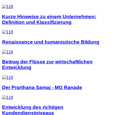
Kurze Hinweise zu einem Unternehmen:
Definition und Klassifizierung
Renaissance und humanistische Bildung
Beitrag der Flüsse zur wirtschaftlichen
Entwicklung
Der Prarthana Samaj - MG Ranade
Entwicklung des richtigen
Kundendienstniveaus